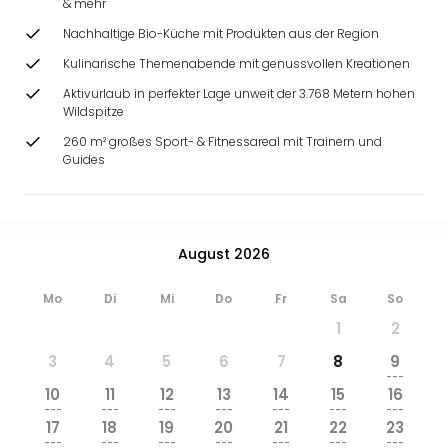
& mehr
Nachhaltige Bio-Küche mit Produkten aus der Region
Kulinarische Themenabende mit genussvollen Kreationen
Aktivurlaub in perfekter Lage unweit der 3.768 Metern hohen
Wildspitze
260 m² großes Sport- & Fitnessareal mit Trainern und
Guides
August 2026
Mo
Di
Mi
Do
Fr
Sa
So
1
2
3
4
5
6
7
8
9
---
10
11
12
13
14
15
16
---
---
---
---
---
---
---
17
18
19
20
21
22
23
---
---
---
---
---
---
---