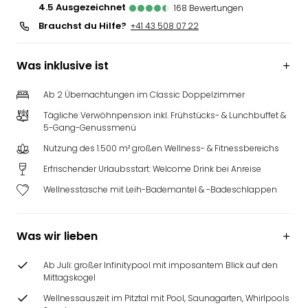
4.5
ausgezeichnet
168
Bewertungen
Brauchst du Hilfe?
+41 43 508 07 22
Was inklusive ist
Ab 2 Übernachtungen im Classic Doppelzimmer
Tägliche Verwöhnpension inkl. Frühstücks- & Lunchbuffet &
5-Gang-Genussmenü
Nutzung des 1.500 m² großen Wellness- & Fitnessbereichs
Erfrischender Urlaubsstart: Welcome Drink bei Anreise
Wellnesstasche mit Leih-Bademantel & -Badeschlappen
Was wir lieben
Ab Juli: großer Infinitypool mit imposantem Blick auf den
Mittagskogel
Wellnessauszeit im Pitztal mit Pool, Saunagarten, Whirlpools