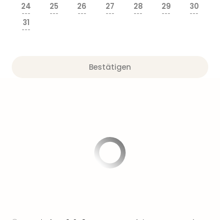
24
25
26
27
28
29
30
---
---
---
---
---
---
---
31
---
Bestätigen