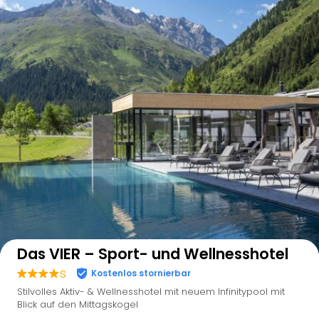
Auf der Karte anzeigen
Das VIER – Sport- und Wellnesshotel
s
Kostenlos stornierbar
Stilvolles Aktiv- & Wellnesshotel mit neuem Infinitypool mit
Blick auf den Mittagskogel