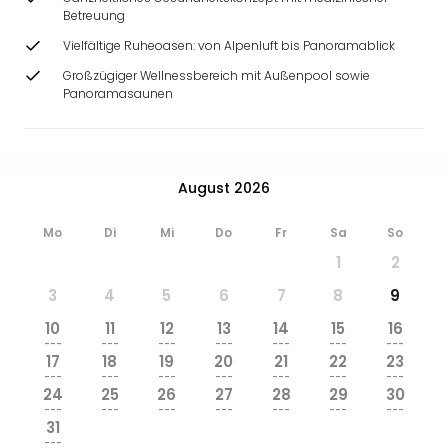
Betreuung
Vielfältige Ruheoasen: von Alpenluft bis Panoramablick
Großzügiger Wellnessbereich mit Außenpool sowie
Panoramasaunen
August 2026
Mo
Di
Mi
Do
Fr
Sa
So
1
2
3
4
5
6
7
8
9
10
11
12
13
14
15
16
---
---
---
---
---
---
---
17
18
19
20
21
22
23
---
---
---
---
---
---
---
24
25
26
27
28
29
30
---
---
---
---
---
---
---
31
---