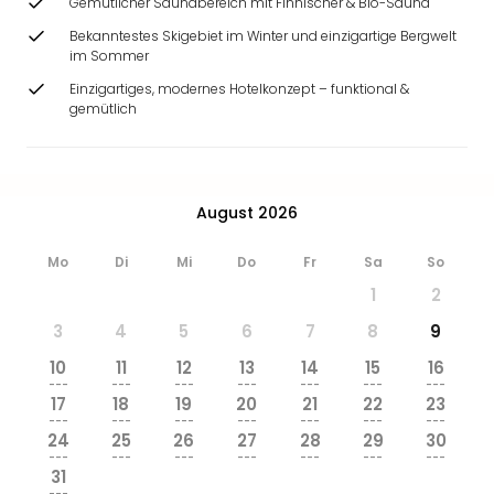
Gemütlicher Saunabereich mit Finnischer & Bio-Sauna
Bekanntestes Skigebiet im Winter und einzigartige Bergwelt
im Sommer
Einzigartiges, modernes Hotelkonzept – funktional &
gemütlich
August 2026
Mo
Di
Mi
Do
Fr
Sa
So
1
2
3
4
5
6
7
8
9
10
11
12
13
14
15
16
---
---
---
---
---
---
---
17
18
19
20
21
22
23
---
---
---
---
---
---
---
24
25
26
27
28
29
30
---
---
---
---
---
---
---
31
---