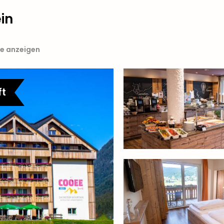
in
te anzeigen
ft