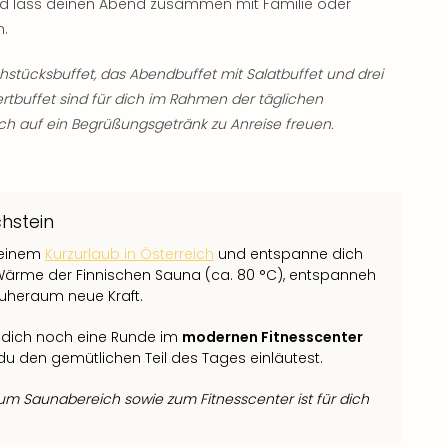
nd lass deinen Abend zusammen mit Familie oder
n.
hstücksbuffet, das Abendbuffet mit Salatbuffet und drei
buffet sind für dich im Rahmen der täglichen
ch auf ein Begrüßungsgetränk zu Anreise freuen.
hstein
deinem
Kurzurlaub in Österreich
und entspanne dich
Wärme der Finnischen Sauna (ca. 80 °C), entspanneh
Ruheraum neue Kraft.
 dich noch eine Runde im
modernen Fitnesscenter
du den gemütlichen Teil des Tages einläutest.
m Saunabereich sowie zum Fitnesscenter ist für dich