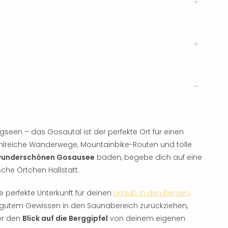
rgseen – das Gosautal ist der perfekte Ort für einen
ahlreiche Wanderwege, Mountainbike-Routen und tolle
underschönen Gosausee
baden, begebe dich auf eine
he Örtchen Hallstatt.
e perfekte Unterkunft für deinen
Urlaub in den Bergen
.
t gutem Gewissen in den Saunabereich zurückziehen,
er den
Blick auf die Berggipfel
von deinem eigenen