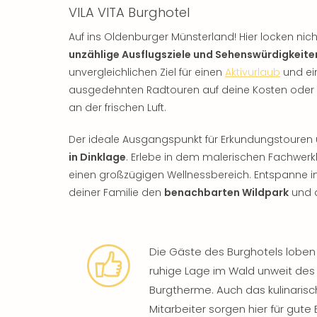
VILA VITA Burghotel
Auf ins Oldenburger Münsterland! Hier locken ni
unzählige Ausflugsziele und Sehenswürdigkeite
unvergleichlichen Ziel für einen
Aktivurlaub
und ei
ausgedehnten Radtouren auf deine Kosten oder n
an der frischen Luft.
Der ideale Ausgangspunkt für Erkundungstouren u
in Dinklage
. Erlebe in dem malerischen Fachwer
einen großzügigen Wellnessbereich. Entspanne i
deiner Familie den
benachbarten Wildpark
und 
Die Gäste des Burghotels loben
ruhige Lage im Wald unweit des
Burgtherme. Auch das kulinaris
Mitarbeiter sorgen hier für gut