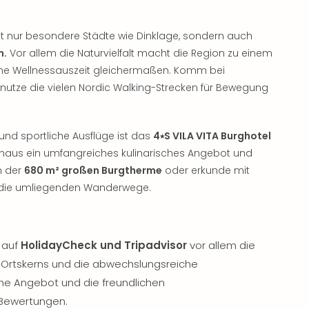
cht nur besondere Städte wie Dinklage, sondern auch
n.
Vor allem die Naturvielfalt macht die Region zu einem
ne Wellnessauszeit gleichermaßen. Komm bei
utze die vielen Nordic Walking-Strecken für Bewegung
nd sportliche Ausflüge ist das
4⭑S VILA VITA Burghotel
khaus ein umfangreiches kulinarisches Angebot und
n der
680 m² großen Burgtherme
oder erkunde mit
die umliegenden Wanderwege.
 auf
HolidayCheck und Tripadvisor
vor allem die
 Ortskerns und die abwechslungsreiche
che Angebot und die freundlichen
e Bewertungen.