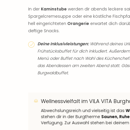
In der
Kaminstube
werden dir abends leckere sais
Spargelcremesuppe oder eine köstliche Fischpf
hell eingerichteten
Orangerie
erwartet dich darü
deftige Snacks.
Deine Inklusivleistungen:
Während deines Urlau
Frühstücksbuffet für dich inkludiert. Außerde
Menü oder Buffet nach Wahl des Küchenchefs. 
das Abendessen am zweiten Abend statt. Gäs
Burgwaldbuffet.
Wellnessvielfalt im VILA VITA Burgh
Abwechslungsreich und vielseitig ist das
W
stehen dir in der Burgtherme
Saunen, Ruhe
Verfügung. Zur Auswahl stehen bei deine