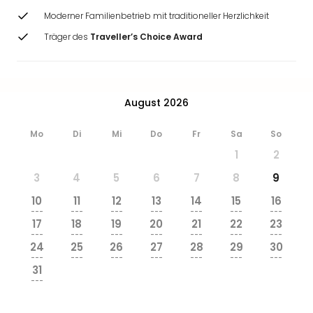
Moderner Familienbetrieb mit traditioneller Herzlichkeit
Träger des
Traveller’s Choice Award
August 2026
Mo
Di
Mi
Do
Fr
Sa
So
1
2
3
4
5
6
7
8
9
10
11
12
13
14
15
16
---
---
---
---
---
---
---
17
18
19
20
21
22
23
---
---
---
---
---
---
---
24
25
26
27
28
29
30
---
---
---
---
---
---
---
31
---