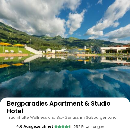
Auf der Karte anzeigen
Bergparadies Apartment & Studio
Hotel
Traumhafte Wellness und Bio-Genuss im Salzburger Land
4.6
ausgezeichnet
252
Bewertungen