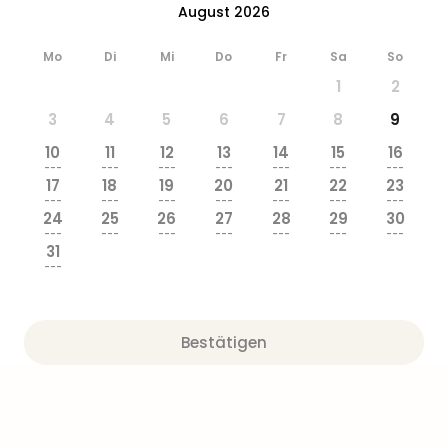
August 2026
Mo
Di
Mi
Do
Fr
Sa
So
1
2
3
4
5
6
7
8
9
10
11
12
13
14
15
16
---
---
---
---
---
---
---
17
18
19
20
21
22
23
---
---
---
---
---
---
---
24
25
26
27
28
29
30
---
---
---
---
---
---
---
31
---
Bestätigen