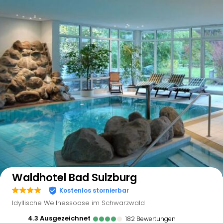
Auf der Karte anzeigen
Waldhotel Bad Sulzburg
Kostenlos stornierbar
Idyllische Wellnessoase im Schwarzwald
4.3
ausgezeichnet
182
Bewertungen