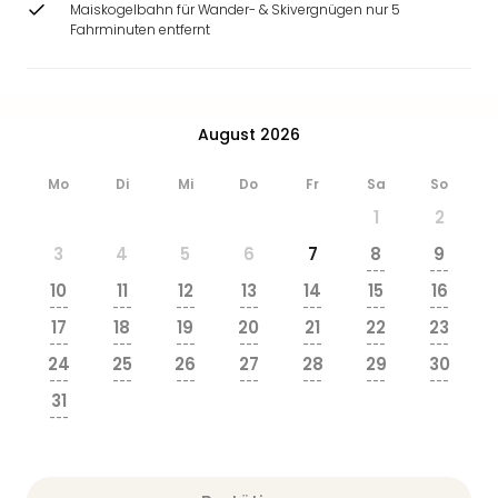
Maiskogelbahn für Wander- & Skivergnügen nur 5
Fahrminuten entfernt
August 2026
Mo
Di
Mi
Do
Fr
Sa
So
1
2
3
4
5
6
7
8
9
---
---
10
11
12
13
14
15
16
---
---
---
---
---
---
---
17
18
19
20
21
22
23
---
---
---
---
---
---
---
24
25
26
27
28
29
30
---
---
---
---
---
---
---
31
---