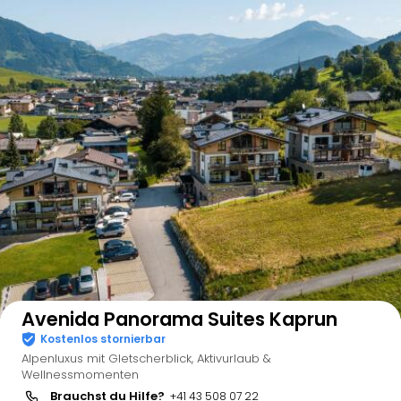
Auf der Karte anzeigen
Avenida Panorama Suites Kaprun
Kostenlos stornierbar
Alpenluxus mit Gletscherblick, Aktivurlaub &
Wellnessmomenten
Brauchst du Hilfe?
+41 43 508 07 22