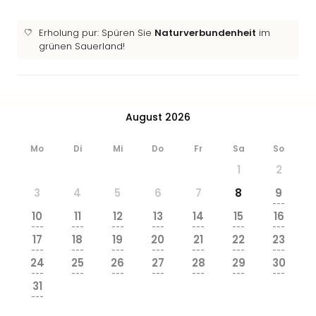
Erholung pur: Spüren Sie
Naturverbundenheit
im
grünen Sauerland!
August 2026
Mo
Di
Mi
Do
Fr
Sa
So
1
2
3
4
5
6
7
8
9
---
10
11
12
13
14
15
16
---
---
---
---
---
---
---
17
18
19
20
21
22
23
---
---
---
---
---
---
---
24
25
26
27
28
29
30
---
---
---
---
---
---
---
31
---