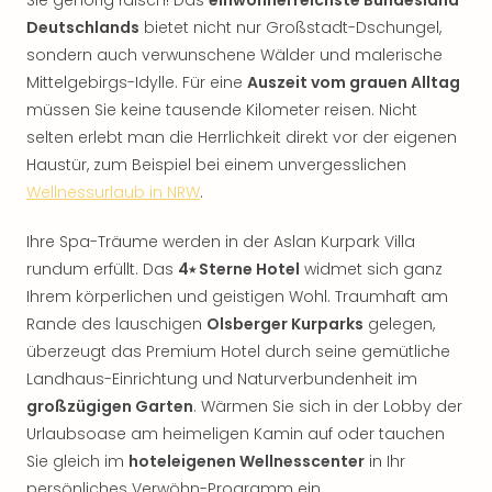
Sie gehörig falsch! Das
einwohnerreichste Bundesland
Deutschlands
bietet nicht nur Großstadt-Dschungel,
sondern auch verwunschene Wälder und malerische
Mittelgebirgs-Idylle. Für eine
Auszeit vom grauen Alltag
müssen Sie keine tausende Kilometer reisen. Nicht
selten erlebt man die Herrlichkeit direkt vor der eigenen
Haustür, zum Beispiel bei einem unvergesslichen
Wellnessurlaub in NRW
.
Ihre Spa-Träume werden in der Aslan Kurpark Villa
rundum erfüllt. Das
4⭑ Sterne Hotel
widmet sich ganz
Ihrem körperlichen und geistigen Wohl. Traumhaft am
Rande des lauschigen
Olsberger Kurparks
gelegen,
überzeugt das Premium Hotel durch seine gemütliche
Landhaus-Einrichtung und Naturverbundenheit im
großzügigen Garten
. Wärmen Sie sich in der Lobby der
Urlaubsoase am heimeligen Kamin auf oder tauchen
Sie gleich im
hoteleigenen Wellnesscenter
in Ihr
persönliches Verwöhn-Programm ein.