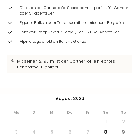
Direkt an der Gartnerkofel Sesselbahn – perfekt für Wander-
oder Skiabenteuer
Eigener Balkon oder Terrasse mit malerischem Bergblick
Perfekter Startpunkt für Berge-, See- & Bike-Abenteuer
Alpine Lage direkt an Italiens Grenze
Mit seinen 2.195 m ist der Gartnerkofl ein echtes
Panorama-Highlight!
August 2026
Mo
Di
Mi
Do
Fr
Sa
So
1
2
3
4
5
6
7
8
9
---