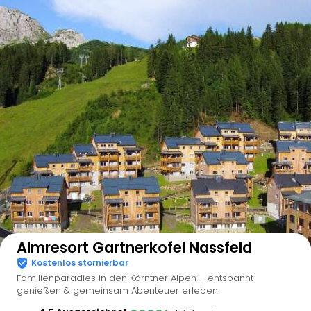
Auf der Karte anzeigen
Almresort Gartnerkofel Nassfeld
Kostenlos stornierbar
Familienparadies in den Kärntner Alpen – entspannt
genießen & gemeinsam Abenteuer erleben